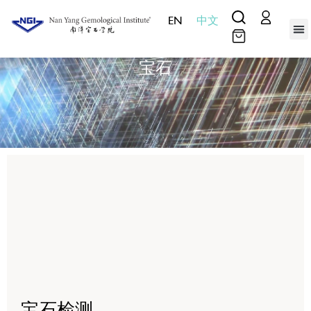
EN
中文
实验室服
教
媒
产
关于我
联系我
证书查
宝石
宝石检测