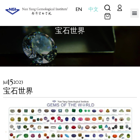
EN
中文
实验室服
教
媒
产
关于我
联系我
证书查
宝石世界
15
Jul
2023
宝石世界